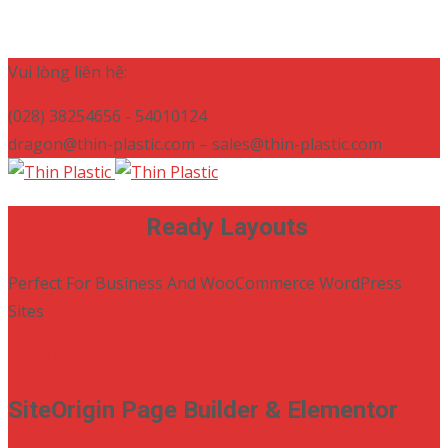
Vui lòng liên hệ:
(028) 38254656 - 54010124
dragon@thin-plastic.com – sales@thin-plastic.com
Drag & Drop
Ready Layouts
Perfect For Business And WooCommerce WordPress
Sites
Know More
SiteOrigin Page Builder & Elementor