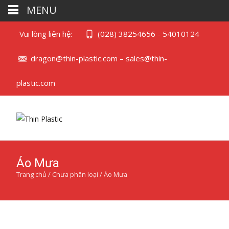
MENU
Vui lòng liên hệ:
(028) 38254656 - 54010124
dragon@thin-plastic.com – sales@thin-
plastic.com
Áo Mưa
Trang chủ
/
Chưa phân loại
/ Áo Mưa