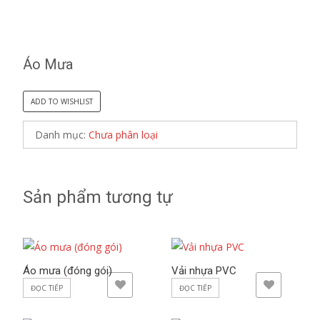
Áo Mưa
ADD TO WISHLIST
Danh mục:
Chưa phân loại
Sản phẩm tương tự
Áo mưa (đóng gói)
Vải nhựa PVC
ADD TO WISHLIST
ADD TO WISHLIST
ĐỌC TIẾP
ĐỌC TIẾP