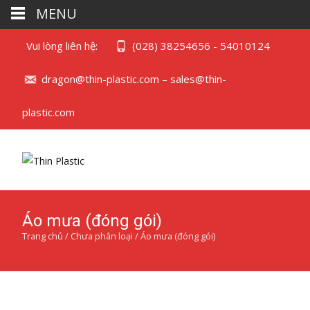
MENU
Vui lòng liên hệ:
(028) 38254656 - 54010124
dragon@thin-plastic.com – sales@thin-
plastic.com
Áo mưa (đóng gói)
Trang chủ
/
Chưa phân loại
/ Áo mưa (đóng gói)