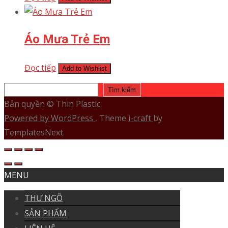
Áo Mưa Trẻ Em
Đọc tiếp
Add to Wishlist
Tìm kiếm
Tìm kiếm
Bản quyền © Thin Plastic
Powered by WordPress
, Theme
i-craft
by
TemplatesNext.
MENU
THƯ NGÕ
SẢN PHẨM