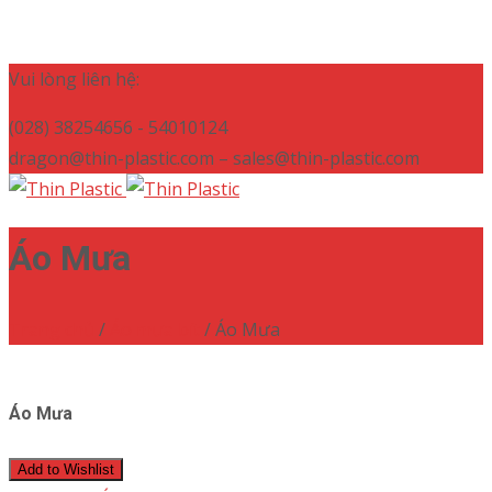
Vui lòng liên hệ:
(028) 38254656 - 54010124
dragon@thin-plastic.com – sales@thin-plastic.com
Áo Mưa
Trang chủ
/
Áo mưa bít
/ Áo Mưa
Áo Mưa
Add to Wishlist