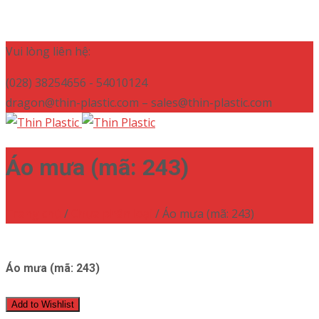
Vui lòng liên hệ:
(028) 38254656 - 54010124
dragon@thin-plastic.com – sales@thin-plastic.com
Áo mưa (mã: 243)
Trang chủ
/
Chưa phân loại
/ Áo mưa (mã: 243)
Áo mưa (mã: 243)
Add to Wishlist