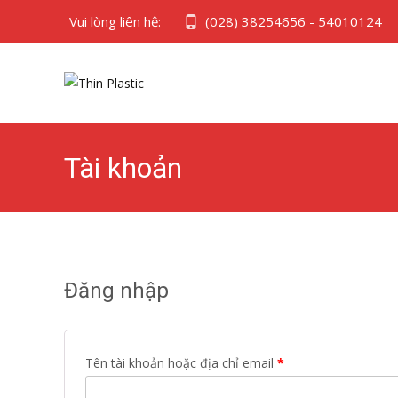
Vui lòng liên hệ:
(028) 38254656 - 54010124
Tài khoản
Đăng nhập
Bắt
Tên tài khoản hoặc địa chỉ email
*
buộc