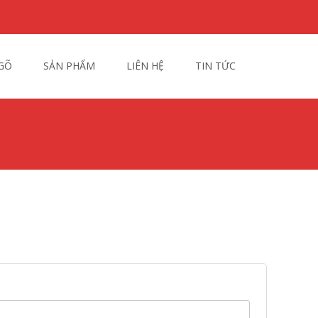
Search
GÕ
SẢN PHẨM
LIÊN HỆ
TIN TỨC
for: