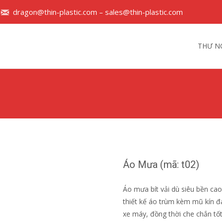
dragon@thin-plastic.com – sales@thin-plastic.com
Skip
to
THƯ N
content
Áo Mưa (mã: t02)
Áo mưa bít vải dù siêu bền c
thiết kế áo trùm kèm mũ kín đá
xe máy, đồng thời che chắn tốt