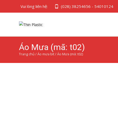
Vui lòng liên hệ:
(028) 38254656 - 54010124
Áo Mưa (mã: t02)
Trang chủ
/
Áo mưa bít
/ Áo Mưa (mã: t02)