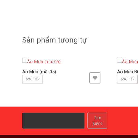
Sản phẩm tương tự
Áo Mưa (mã: 05)
Áo Mưa Bí
ADD TO WISHLIST
ĐỌC TIẾP
ĐỌC TIẾP
Tìm
Tìm
kiếm
kiếm