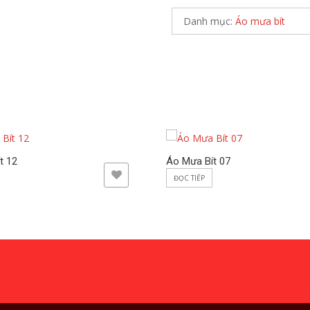
Danh mục:
Áo mưa bít
t 12
Áo Mưa Bít 07
ADD TO WISHLIST
ADD TO WISHLIST
ĐỌC TIẾP