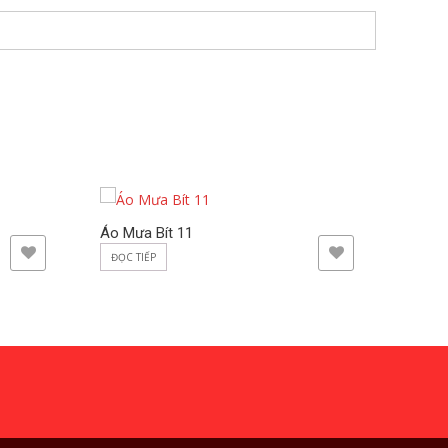
Áo Mưa Bít 11
Áo Mư
ADD TO WISHLIST
ĐỌC TIẾP
ĐỌC T